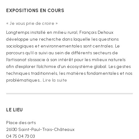
EXPOSITIONS EN COURS
« Je vous prie de croire »
Longtemps installé en milieu rural, François Dehoux
développe une recherche dans laquelle les questions
sociologiques et environnementales sont centrales. Le
parcours qu’il a suivi au sein de différents secteurs de
l’artisanat s’associe à son intérêt pour les milieux naturels
afin d’explorer l’alchimie d’un écosystème global. Les gestes
techniques traditionnels, les matières fondamentales et nos
:
problématiques…
Lire la suite
« Je
vous
prie
de
LE LIEU
croire »
Place des arts
26130 Saint-Paul-Trois-Châteaux
04 75 04 73 03