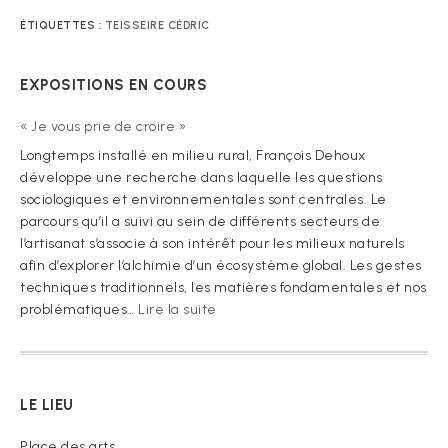
ÉTIQUETTES :
TEISSEIRE CÉDRIC
EXPOSITIONS EN COURS
« Je vous prie de croire »
Longtemps installé en milieu rural, François Dehoux
développe une recherche dans laquelle les questions
sociologiques et environnementales sont centrales. Le
parcours qu’il a suivi au sein de différents secteurs de
l’artisanat s’associe à son intérêt pour les milieux naturels
afin d’explorer l’alchimie d’un écosystème global. Les gestes
techniques traditionnels, les matières fondamentales et nos
:
problématiques…
Lire la suite
« Je
vous
prie
de
LE LIEU
croire »
Place des arts