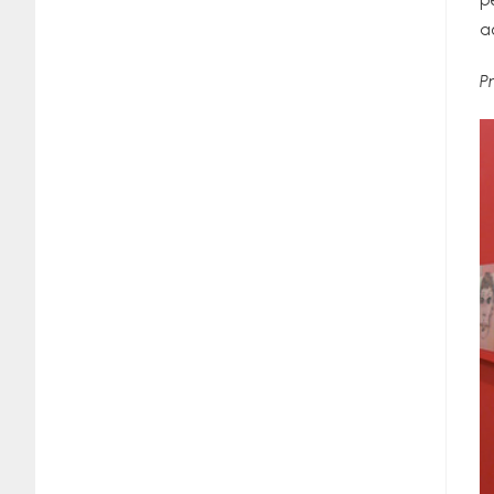
p
a
P