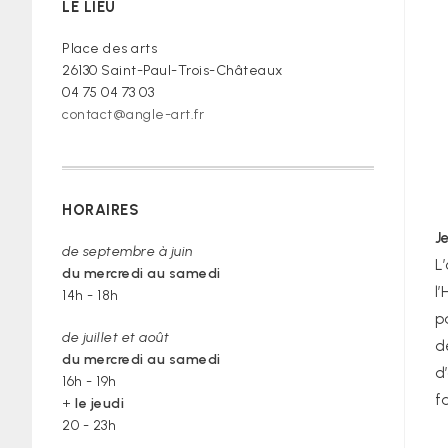
LE LIEU
croire »
Place des arts
26130 Saint-Paul-Trois-Châteaux
04 75 04 73 03
contact@angle-art.fr
HORAIRES
J
de septembre à juin
L
du mercredi au samedi
l
14h - 18h
p
de juillet et août
d
du mercredi au samedi
d
16h - 19h
f
+
le jeudi
20 - 23h