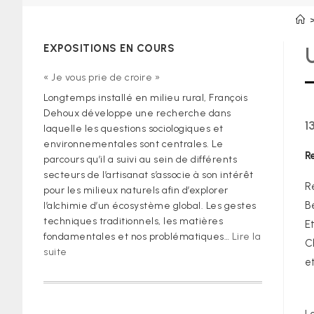
EXPOSITIONS EN COURS
« Je vous prie de croire »
Longtemps installé en milieu rural, François
Dehoux développe une recherche dans
1
laquelle les questions sociologiques et
environnementales sont centrales. Le
R
parcours qu’il a suivi au sein de différents
secteurs de l’artisanat s’associe à son intérêt
R
pour les milieux naturels afin d’explorer
B
l’alchimie d’un écosystème global. Les gestes
techniques traditionnels, les matières
E
fondamentales et nos problématiques…
Lire la
C
:
suite
e
« Je
vous
prie
de