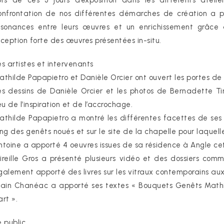
ors de ces 3 jours d’exposition dans les différents atelie
onfrontation de nos différentes démarches de création a p
ésonances entre leurs œuvres et un enrichissement grâce 
éception forte des œuvres présentées in-situ.
es artistes et intervenants
athilde Papapietro et Danièle Orcier ont ouvert les portes de l
es dessins de Danièle Orcier et les photos de Bernadette Ti
ieu de l’inspiration et de l’accrochage.
athilde Papapietro a montré les différentes facettes de ses c
ong des genêts noués et sur le site de la chapelle pour laquelle
ntoine a apporté 4 oeuvres issues de sa résidence à Angle ce
ireille Gros a présenté plusieurs vidéo et des dossiers com
galement apporté des livres sur les vitraux contemporains auxq
lain Chanéac a apporté ses textes « Bouquets Genêts Mathil
art ».
e public