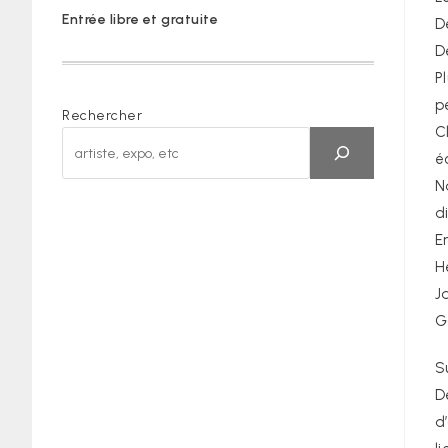
Entrée libre et gratuite
D
De
P
p
Rechercher
C
é
N
d
E
H
J
G
S
D
d