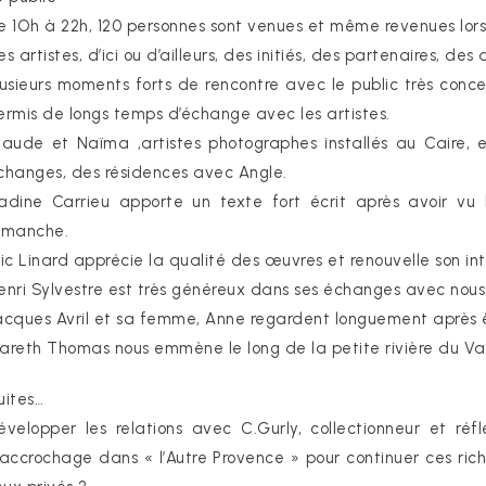
e 1Oh à 22h, 120 personnes sont venues et même revenues lors 
s artistes, d’ici ou d’ailleurs, des initiés, des partenaires, des 
lusieurs moments forts de rencontre avec le public très conce
ermis de longs temps d’échange avec les artistes.
laude et Naïma ,artistes photographes installés au Caire, 
changes, des résidences avec Angle.
adine Carrieu apporte un texte fort écrit après avoir vu l
imanche.
ric Linard apprécie la qualité des œuvres et renouvelle son in
enri Sylvestre est très généreux dans ses échanges avec nous
acques Avril et sa femme, Anne regardent longuement après ê
areth Thomas nous emmène le long de la petite rivière du Vall
uites…
évelopper les relations avec C.Gurly, collectionneur et réf
’accrochage dans « l’Autre Provence » pour continuer ces riches