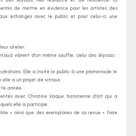
rs des Alyssas, lieu ressource et de résidence, la
ermis de mettre en évidence pour les artistes des
aux échanges avec le public et pour celui-ci une
eur atelier.
ntaud vibrent d’un même souffle, celui des Alyssas :
réations. Elle a invité le public à une promenade le
 elle a un projet de vitraux.
tte année.
mentés avec Christine Vaque, historienne d’art qui a
uels elle a participé.
de » ainsi que des exemplaires de sa revue « faire