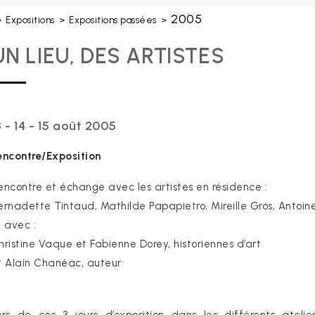
2005
>
Expositions
>
Expositions passées
>
UN LIEU, DES ARTISTES
3 - 14 - 15 août 2005
encontre/Exposition
encontre et échange avec les artistes en résidence :
ernadette Tintaud, Mathilde Papapietro, Mireille Gros, Anto
t avec :
hristine Vaque et Fabienne Dorey, historiennes d’art
t Alain Chanéac, auteur