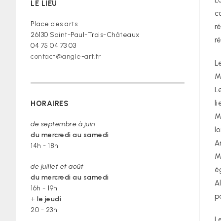
L
LE LIEU
croire »
c
Place des arts
r
26130 Saint-Paul-Trois-Châteaux
r
04 75 04 73 03
contact@angle-art.fr
L
M
L
l
HORAIRES
M
de septembre à juin
l
du mercredi au samedi
A
14h - 18h
M
de juillet et août
é
du mercredi au samedi
A
16h - 19h
p
+
le jeudi
20 - 23h
L