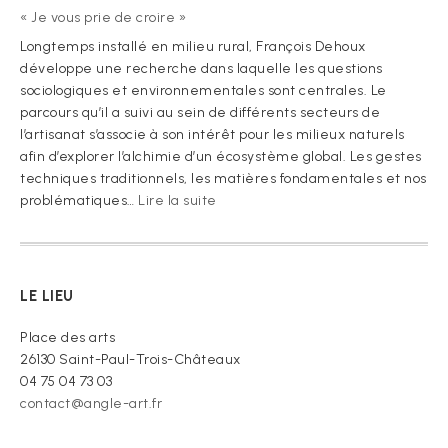
« Je vous prie de croire »
Longtemps installé en milieu rural, François Dehoux
développe une recherche dans laquelle les questions
sociologiques et environnementales sont centrales. Le
parcours qu’il a suivi au sein de différents secteurs de
l’artisanat s’associe à son intérêt pour les milieux naturels
afin d’explorer l’alchimie d’un écosystème global. Les gestes
techniques traditionnels, les matières fondamentales et nos
:
problématiques…
Lire la suite
« Je
vous
prie
de
LE LIEU
croire »
Place des arts
26130 Saint-Paul-Trois-Châteaux
04 75 04 73 03
contact@angle-art.fr