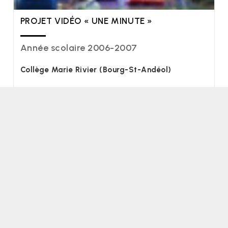
PROJET VIDÉO « UNE MINUTE »
Année scolaire 2006-2007
Collège Marie Rivier (Bourg-St-Andéol)
Angle Art Contemporain présente le projet vidéo
"Une minute", soutenu par la DRAC Pédagogie
Rhône-Alpes.Professeur d'Arts Plastiques : Vincent
BalayIntervenante vidéo : Aude ExmelinProjet
récompensé…
Fin du contenu