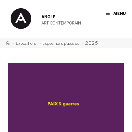
Skip
to
MENU
content
2025
>
Expositions
>
Expositions passées
>