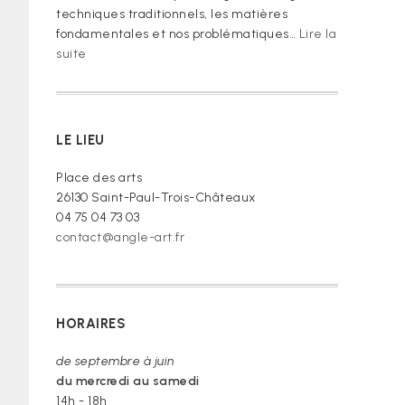
techniques traditionnels, les matières
fondamentales et nos problématiques…
Lire la
:
suite
« Je
vous
prie
de
LE LIEU
croire »
Place des arts
26130 Saint-Paul-Trois-Châteaux
04 75 04 73 03
contact@angle-art.fr
HORAIRES
de septembre à juin
du mercredi au samedi
14h - 18h