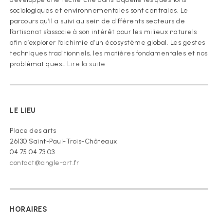
sociologiques et environnementales sont centrales. Le
parcours qu’il a suivi au sein de différents secteurs de
l’artisanat s’associe à son intérêt pour les milieux naturels
afin d’explorer l’alchimie d’un écosystème global. Les gestes
techniques traditionnels, les matières fondamentales et nos
:
problématiques…
Lire la suite
« Je
vous
prie
de
LE LIEU
croire »
Place des arts
26130 Saint-Paul-Trois-Châteaux
04 75 04 73 03
contact@angle-art.fr
HORAIRES