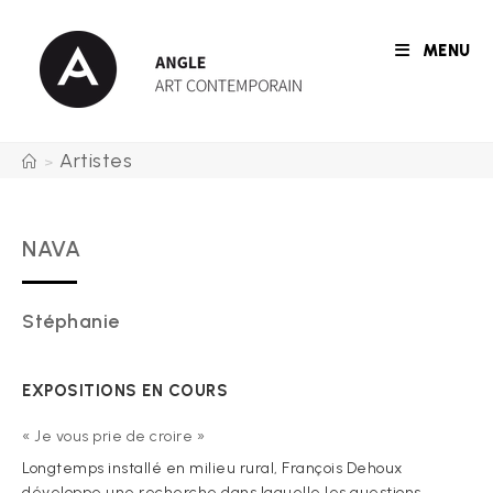
Skip
to
MENU
content
Artistes
>
NAVA
Stéphanie
EXPOSITIONS EN COURS
« Je vous prie de croire »
Longtemps installé en milieu rural, François Dehoux
développe une recherche dans laquelle les questions