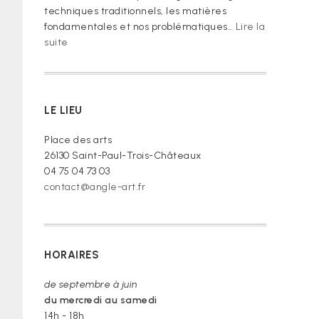
techniques traditionnels, les matières
fondamentales et nos problématiques…
Lire la
:
suite
« Je
vous
prie
de
LE LIEU
croire »
Place des arts
26130 Saint-Paul-Trois-Châteaux
04 75 04 73 03
contact@angle-art.fr
HORAIRES
de septembre à juin
du mercredi au samedi
14h - 18h