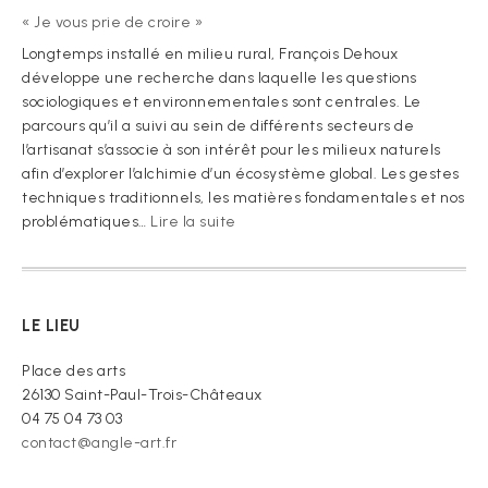
« Je vous prie de croire »
Longtemps installé en milieu rural, François Dehoux
développe une recherche dans laquelle les questions
sociologiques et environnementales sont centrales. Le
parcours qu’il a suivi au sein de différents secteurs de
l’artisanat s’associe à son intérêt pour les milieux naturels
afin d’explorer l’alchimie d’un écosystème global. Les gestes
techniques traditionnels, les matières fondamentales et nos
:
problématiques…
Lire la suite
« Je
vous
prie
de
LE LIEU
croire »
Place des arts
26130 Saint-Paul-Trois-Châteaux
04 75 04 73 03
contact@angle-art.fr