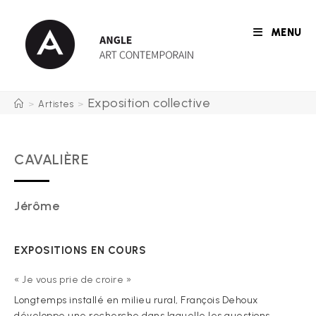
Skip
to
MENU
content
Exposition collective
>
Artistes
>
CAVALIÈRE
Jérôme
EXPOSITIONS EN COURS
« Je vous prie de croire »
Longtemps installé en milieu rural, François Dehoux
développe une recherche dans laquelle les questions