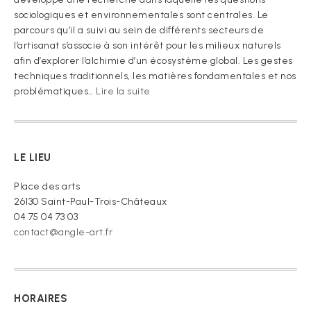
sociologiques et environnementales sont centrales. Le
parcours qu’il a suivi au sein de différents secteurs de
l’artisanat s’associe à son intérêt pour les milieux naturels
afin d’explorer l’alchimie d’un écosystème global. Les gestes
techniques traditionnels, les matières fondamentales et nos
:
problématiques…
Lire la suite
« Je
vous
prie
de
LE LIEU
croire »
Place des arts
26130 Saint-Paul-Trois-Châteaux
04 75 04 73 03
contact@angle-art.fr
HORAIRES