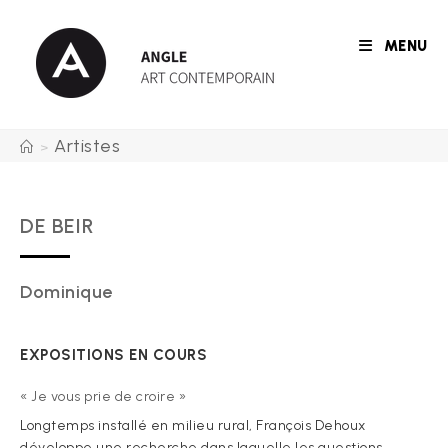
Skip
to
MENU
content
Artistes
>
DE BEIR
Dominique
EXPOSITIONS EN COURS
« Je vous prie de croire »
Longtemps installé en milieu rural, François Dehoux
développe une recherche dans laquelle les questions