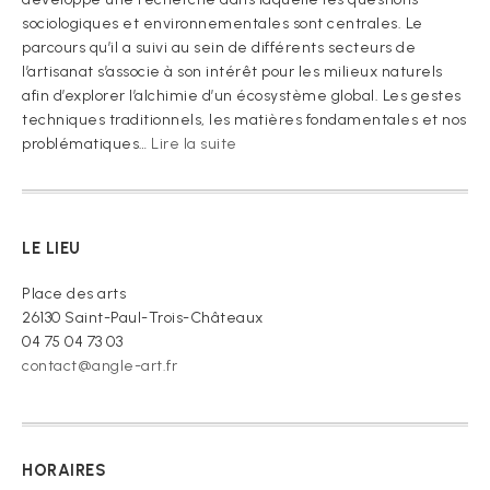
sociologiques et environnementales sont centrales. Le
parcours qu’il a suivi au sein de différents secteurs de
l’artisanat s’associe à son intérêt pour les milieux naturels
afin d’explorer l’alchimie d’un écosystème global. Les gestes
techniques traditionnels, les matières fondamentales et nos
:
problématiques…
Lire la suite
« Je
vous
prie
de
LE LIEU
croire »
Place des arts
26130 Saint-Paul-Trois-Châteaux
04 75 04 73 03
contact@angle-art.fr
HORAIRES