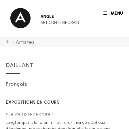
Skip
to
MENU
content
Artistes
>
DAILLANT
François
EXPOSITIONS EN COURS
« Je vous prie de croire »
Longtemps installé en milieu rural, François Dehoux
développe une recherche dans laquelle les questions