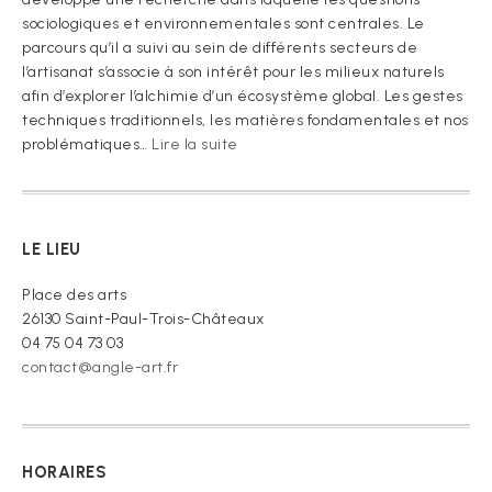
sociologiques et environnementales sont centrales. Le
parcours qu’il a suivi au sein de différents secteurs de
l’artisanat s’associe à son intérêt pour les milieux naturels
afin d’explorer l’alchimie d’un écosystème global. Les gestes
techniques traditionnels, les matières fondamentales et nos
:
problématiques…
Lire la suite
« Je
vous
prie
de
LE LIEU
croire »
Place des arts
26130 Saint-Paul-Trois-Châteaux
04 75 04 73 03
contact@angle-art.fr
HORAIRES