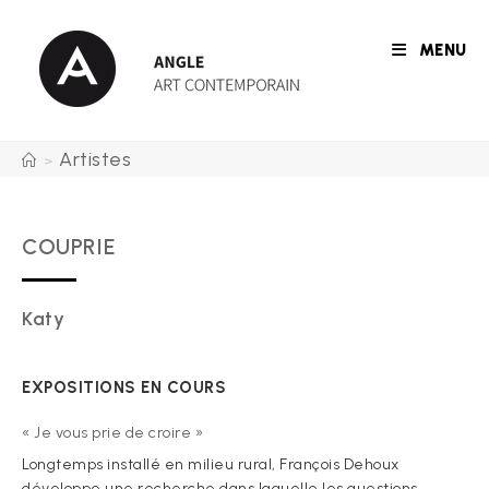
Skip
to
MENU
content
Artistes
>
COUPRIE
Katy
EXPOSITIONS EN COURS
« Je vous prie de croire »
Longtemps installé en milieu rural, François Dehoux
développe une recherche dans laquelle les questions