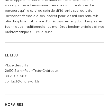
sociologiques et environnementales sont centrales. Le
parcours qu’il a suivi au sein de différents secteurs de
l’artisanat s’associe à son intérêt pour les milieux naturels
afin d’explorer l’alchimie d’un écosystème global. Les gestes
techniques traditionnels, les matières fondamentales et nos
:
problématiques…
Lire la suite
« Je
vous
prie
de
LE LIEU
croire »
Place des arts
26130 Saint-Paul-Trois-Châteaux
04 75 04 73 03
contact@angle-art.fr
HORAIRES